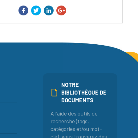
NOTRE
BIBLIOTHÈQUE DE
DOCUMENTS
A l’aide des outils de
recherche (tags,
catégories et/ou mot-
clé), vous trouverez des