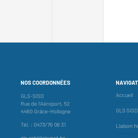
NOS COORDONNÉES
NAVIGAT
Accueil
GLS-SISD
Rue de l’Aéroport, 52
GLS SISD
4460 Grâce-Hollogne
Tél. : 0473/76 06 31
Liaison 
gls.asbl@skynet.be