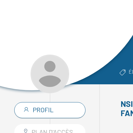
É
NS
PROFIL
FA
PLAN D'ACCÈS