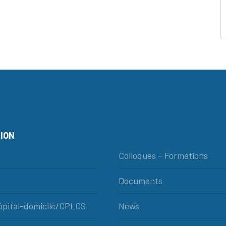
ION
Colloques – Formations
Documents
hôpital-domicile/CPLCS
News