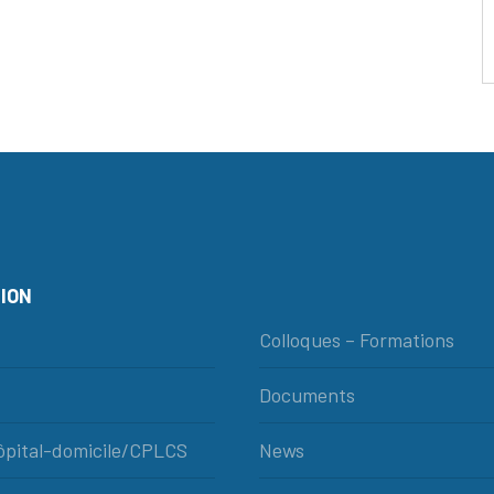
ION
Colloques – Formations
Documents
hôpital-domicile/CPLCS
News