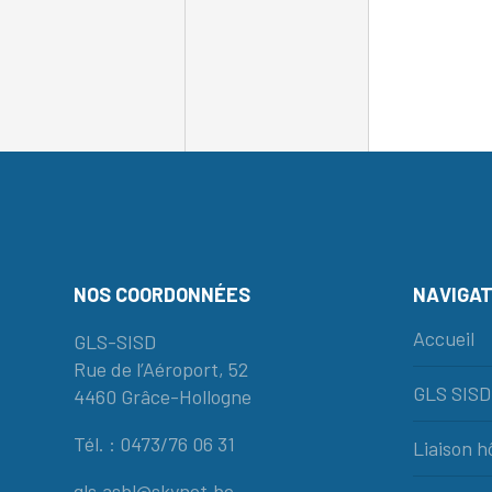
NOS COORDONNÉES
NAVIGAT
Accueil
GLS-SISD
Rue de l’Aéroport, 52
GLS SISD
4460 Grâce-Hollogne
Tél. : 0473/76 06 31
Liaison 
gls.asbl@skynet.be