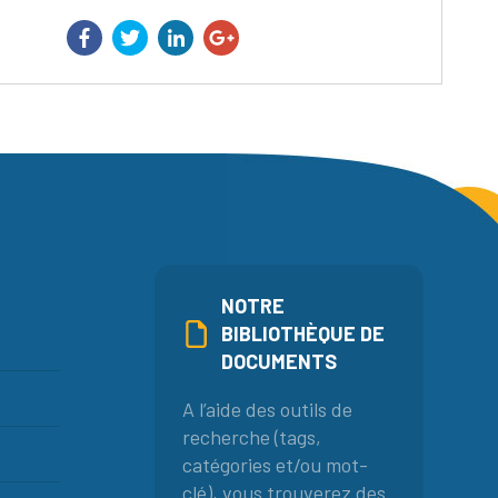
NOTRE
BIBLIOTHÈQUE DE
DOCUMENTS
A l’aide des outils de
recherche (tags,
catégories et/ou mot-
clé), vous trouverez des