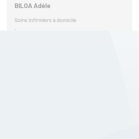
BILOA Adèle
Soins infirmiers à domicile
,
En savoir plus
Siajef Siajef
Services de Santé Mentale
,
En savoir plus