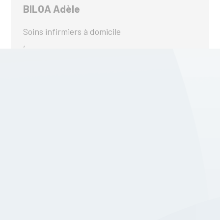
BILOA Adèle
Soins infirmiers à domicile
,
En savoir plus
Siajef Siajef
Services de Santé Mentale
,
En savoir plus